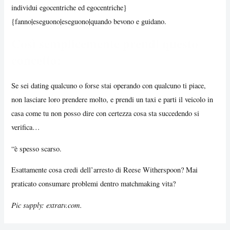
individui egocentriche ed egocentriche}
{fanno|eseguono|eseguono|quando bevono e guidano.
Così semplicemente prendi questo
concetto:
Se sei dating qualcuno o forse stai operando con qualcuno ti piace,
non lasciare loro prendere molto, e prendi un taxi e parti il veicolo in
casa come tu non posso dire con certezza cosa sta succedendo si
verifica…
“è spesso scarso.
Esattamente cosa credi dell’arresto di Reese Witherspoon? Mai
praticato consumare problemi dentro matchmaking vita?
Pic supply: extratv.com.