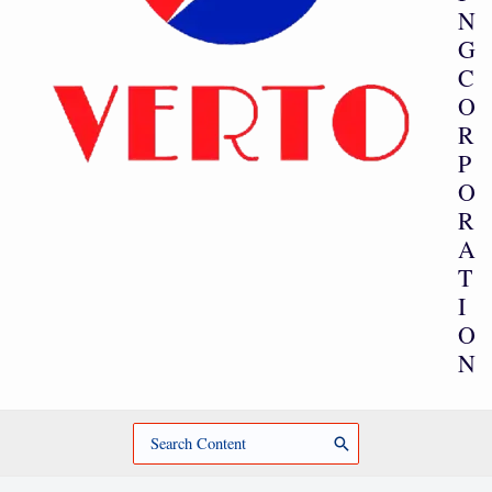
N
G
C
O
R
P
O
R
A
T
I
O
N
Search
for: