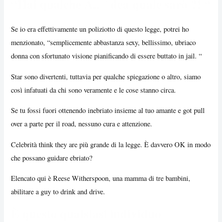
“Hai qualche Ã„ ° dea quale sarò ?! “
Se io era effettivamente un poliziotto di questo legge, potrei ho
menzionato, “semplicemente abbastanza sexy, bellissimo, ubriaco
donna con sfortunato visione pianificando di essere buttato in jail. “
Star sono divertenti, tuttavia per qualche spiegazione o altro, siamo
così infatuati da chi sono veramente e le cose stanno circa.
Se tu fossi fuori ottenendo inebriato insieme al tuo amante e got pull
over a parte per il road, nessuno cura e attenzione.
Celebrità think they are più grande di la legge. È davvero OK in modo
che possano guidare ebriato?
Elencato qui è Reese Witherspoon, una mamma di tre bambini,
abilitare a guy to drink and drive.
È questo qualsiasi individuo